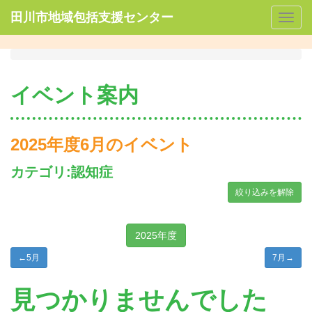
田川市地域包括支援センター
Togg
navig
イベント案内
2025年度6月のイベント
カテゴリ:認知症
絞り込みを解除
2025年度
←
5月
7月
→
見つかりませんでした