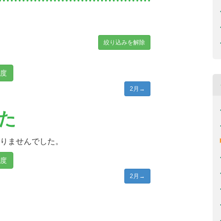
絞り込みを解除
年度
2月
→
た
りませんでした。
年度
2月
→