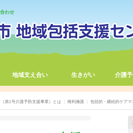
合わせ
地域支え合い
生きがい
介護予
（第1号介護予防支援事業）とは
権利擁護
包括的・継続的ケアマ